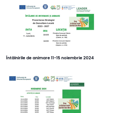
Întâlnirile de animare 11-15 noiembrie 2024