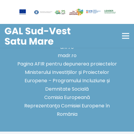
Copyright © 2026 – Asociația Grup de
Acțiune Locală Sud-Vest Satu Mare!
Linkuri utile:
afir.ro
madr.ro
Pagina AFIR pentru depunerea proiectelor
Ministerului Investițiilor și Proiectelor
Europene – Programului Incluziune și
Demnitate Socială
Comisia Europeană
Reprezentanţa Comisiei Europene în
România