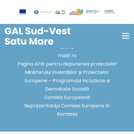
Copyright © 2026 – Asociația Grup de
Acțiune Locală Sud-Vest Satu Mare!
Linkuri utile:
afir.ro
madr.ro
Pagina AFIR pentru depunerea proiectelor
Ministerului Investițiilor și Proiectelor
Europene – Programului Incluziune și
Demnitate Socială
Comisia Europeană
Reprezentanţa Comisiei Europene în
România