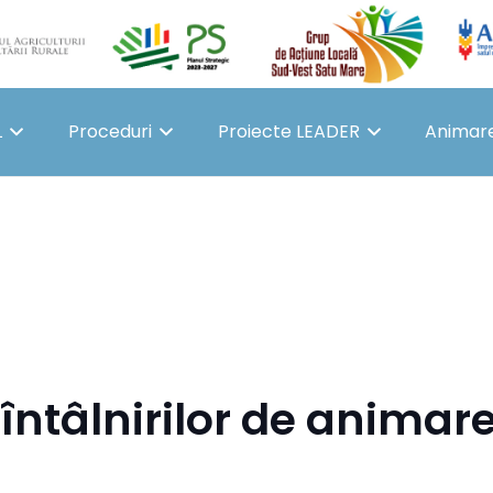
L
Proceduri
Proiecte LEADER
Animar
întâlnirilor de animar