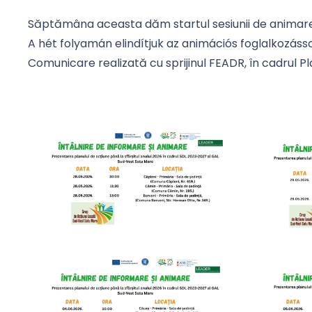
Săptămâna aceasta dăm startul sesiunii de animar
A hét folyamán elindítjuk az animációs foglalkozásso
Comunicare realizată cu sprijinul FEADR, în cadrul P