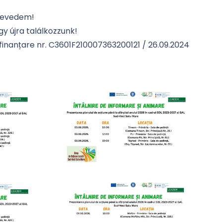
 revedem!
gy újra találkozzunk!
e finanțare nr. C3601F210007363200121 / 26.09.2024