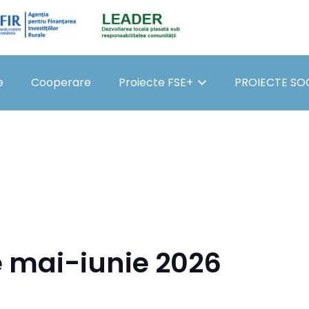
e
Cooperare
Proiecte FSE+
PROIECTE SO
e mai-iunie 2026