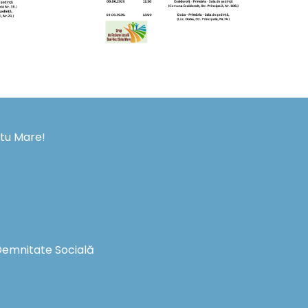
atu Mare!
i Demnitate Socială