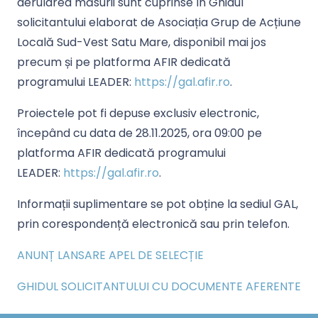
derularea măsurii sunt cuprinse în
Ghidul
solicitantului
elaborat de Asociația Grup de Acțiune
Locală Sud-Vest Satu Mare, disponibil mai jos
precum și pe platforma AFIR dedicată
programului LEADER:
https://gal.afir.ro
.
Proiectele pot fi depuse exclusiv electronic,
începând cu data de
28.11.
2025, ora 09:00
pe
platforma AFIR dedicată programului
LEADER:
https://gal.afir.ro
.
Informații suplimentare se pot obține la sediul GAL,
prin corespondență electronică sau prin telefon.
ANUNȚ LANSARE APEL DE SELECȚIE
GHIDUL SOLICITANTULUI CU DOCUMENTE AFERENTE