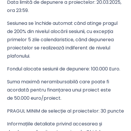
Data limită de depunere a proiectelor:
20.03.2
025,
ora 23:59
.
Sesiunea se închide automat când atinge pragul
de
200%
din nivelul alocării sesiunii, cu excepția
primelor
5 zile calendaristice
, când depunerea
proiectelor se realizează indiferent de nivelul
plafonului.
Fondul alocate sesiunii de depunere:
100
.000 Euro
.
Suma maximă nerambursabilă care poate fi
acordată pentru finanțarea unui proiect este
de
50.000 euro/proiect
.
PRAGUL MINIM de selecție al proiectelor: 30 puncte
Informațiile detaliate privind accesarea și