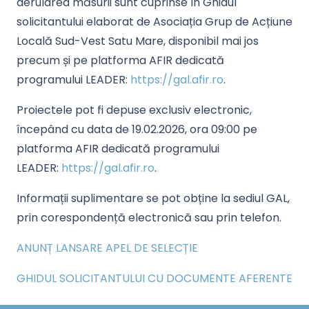
derularea măsurii sunt cuprinse în
Ghidul
solicitantului
elaborat de Asociația Grup de Acțiune
Locală Sud-Vest Satu Mare, disponibil mai jos
precum și pe platforma AFIR dedicată
programului LEADER:
https://gal.afir.ro
.
Proiectele pot fi depuse exclusiv electronic,
începând cu data de
19.02.
2026, ora 09:00
pe
platforma AFIR dedicată programului
LEADER:
https://gal.afir.ro
.
Informații suplimentare se pot obține la sediul GAL,
prin corespondență electronică sau prin telefon.
ANUNȚ LANSARE APEL DE SELECȚIE
GHIDUL SOLICITANTULUI CU DOCUMENTE AFERENTE